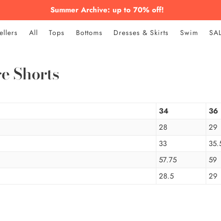
Summer Archive: up to 70% off!
ellers
All
Tops
Bottoms
Dresses & Skirts
Swim
SA
e Shorts
34
36
28
29
33
35.
57.75
59
28.5
29