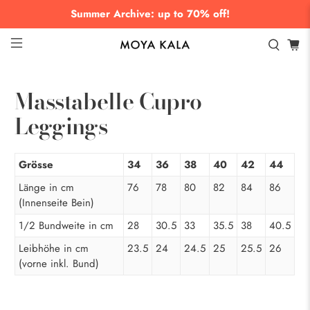
Summer Archive: up to 70% off!
Masstabelle Cupro
Leggings
Grösse
34
36
38
40
42
44
Länge in cm
76
78
80
82
84
86
(Innenseite Bein)
1/2 Bundweite in cm
28
30.5
33
35.5
38
40.5
Leibhöhe in cm
23.5
24
24.5
25
25.5
26
(vorne inkl. Bund)