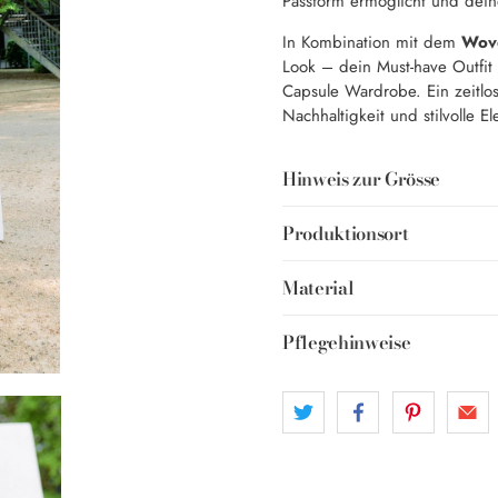
Passform ermöglicht und dein
In Kombination mit dem
Wove
Look – dein Must-have Outfit 
Capsule Wardrobe. Ein zeitlo
Nachhaltigkeit und stilvolle E
Hinweis zur Grösse
Produktionsort
Material
Pflegehinweise