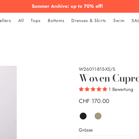
Summer Archive: up to 70% off!
ellers
All
Tops
Bottoms
Dresses & Skirts
Swim
SA
W26011-815-XS/S
Woven Cupro
1 Bewertung
CHF 170.00
Grösse